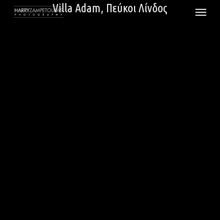
Skip
Villa Adam, Πεύκοι Λίνδος
Menu
to
main
content