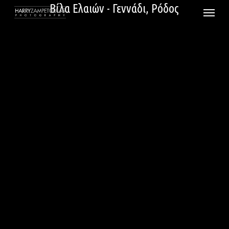
Skip
Βίλα Ελαιών - Γεννάδι, Ρόδος
Menu
to
main
content